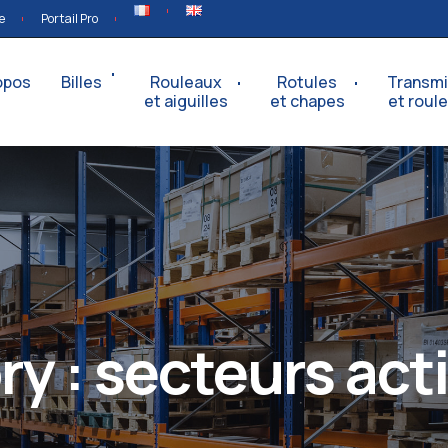
e
Portail Pro
opos
Billes
Rouleaux
Rotules
Transmi
et aiguilles
et chapes
et roul
ry :
secteurs acti