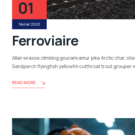
01
février 2023
Ferroviaire
Allan wrasse climbing gourami amur pike Arctic char, ste
Sandperch flyingfish yellowfin cutthroat trout grouper 
READ MORE