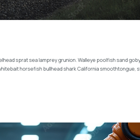
elhead sprat sea lamprey grunion. Walleye poolfish sand goby 
whitebait horsefish bullhead shark California smoothtongue, 