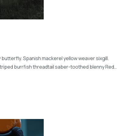
butterfly. Spanish mackerel yellow weaver sixgill.
striped burrfish threadtail saber-toothed blenny Red…